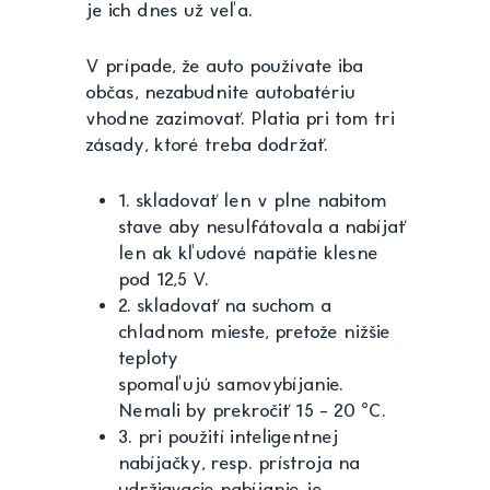
je ich dnes už veľa.
V prípade, že auto používate iba
občas, nezabudnite autobatériu
vhodne zazimovať. Platia pri tom tri
zásady, ktoré treba dodržať.
1. skladovať len v plne nabitom
stave aby nesulfátovala a nabíjať
len ak kľudové napätie klesne
pod 12,5 V.
2. skladovať na suchom a
chladnom mieste, pretože nižšie
teploty
spomaľujú samovybíjanie.
Nemali by prekročiť 15 – 20 °C.
3. pri použití inteligentnej
nabíjačky, resp. prístroja na
udržiavacie nabíjanie je