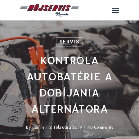
Skip
Menu
to
main
content
SERVIS
KONTROLA
AUTOBATÉRIE A
DOBÍJANIA
ALTERNÁTORA
By
admin
2. februára 2019
No Comments