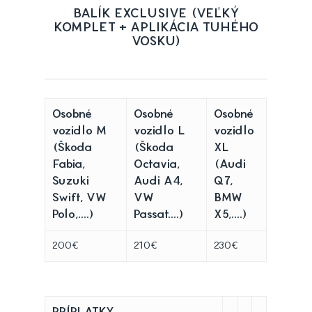
BALÍK EXCLUSIVE (VEĽKÝ
KOMPLET + APLIKÁCIA TUHÉHO
VOSKU)
Osobné
Osobné
Osobné
vozidlo M
vozidlo L
vozidlo
(Škoda
(Škoda
XL
Fabia,
Octavia,
(Audi
Suzuki
Audi A4,
Q7,
Swift, VW
VW
BMW
Polo,....)
Passat....)
X5,....)
200€
210€
230€
PRÍPLATKY