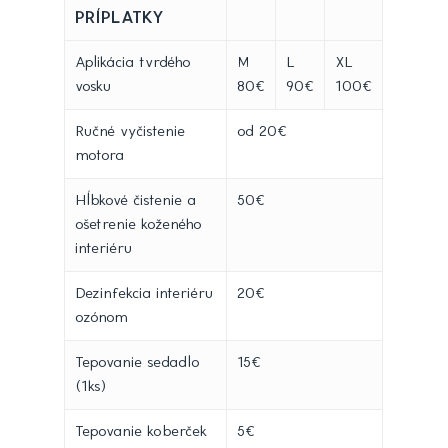
PRÍPLATKY
Aplikácia tvrdého
M
L
XL
vosku
80€
90€
100€
Ručné vyčistenie
od 20€
motora
Hĺbkové čistenie a
50€
ošetrenie koženého
interiéru
Dezinfekcia interiéru
20€
ozónom
Tepovanie sedadlo
15€
(1ks)
Tepovanie koberček
5€