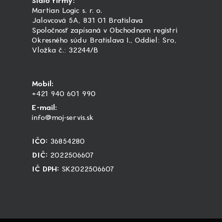
Sídlo firmy:
Martian Logic s. r. o.
Jalovcová 5A, 831 01 Bratislava
Spoločnosť zapísaná v Obchodnom registri
Okresného súdu Bratislava I., Oddiel: Sro,
Vložka č.: 32244/B
Mobil:
+421 940 601 990
E-mail:
info@moj-servis.sk
IČO:
36854280
DIČ:
2022506607
IČ DPH:
SK2022506607