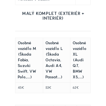
MALÝ KOMPLET (EXTERIÉR +
INTERIÉR)
Osobné
Osobné
Osobné
vozidlo M
vozidlo L
vozidlo
(Škoda
(Škoda
XL
Fabia,
Octavia,
(Audi
Suzuki
Audi A4,
Q7,
Swift, VW
VW
BMW
Polo,....)
Passat....)
X5,....)
45€
53€
62€