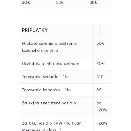
30€
33€
38€
PRÍPLATKY
Hĺbkové čistenie a ošetrenie
50€
koženého interiéru
Dezinfekcia interiéru ozónom
20€
Tepovanie sedadlo - 1ks
15€
Tepovanie koberček - 1ks
5€
Za extra znečistené vozidlo
od
+20%
Za XXL vozidlo (VW multivan,
+20%
Mercedes V-class,...)