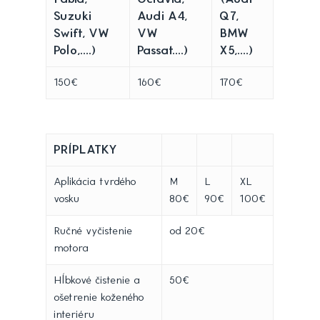
Suzuki
Audi A4,
Q7,
Swift, VW
VW
BMW
Polo,....)
Passat....)
X5,....)
150€
160€
170€
PRÍPLATKY
Aplikácia tvrdého
M
L
XL
vosku
80€
90€
100€
Ručné vyčistenie
od 20€
motora
Hĺbkové čistenie a
50€
ošetrenie koženého
interiéru