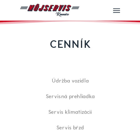
Skip
Menu
to
main
content
CENNÍK
Údržba vozidla
Servisná prehliadka
Servis klimatizácií
Servis bŕzd