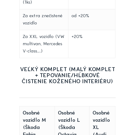
(1ks)
Za extra znečistené
od +20%
vozidlo
Za XXL vozidlo (VW
+20%
multivan, Mercedes
V-class,...)
VEĽKÝ KOMPLET (MALÝ KOMPLET
+ TEPOVANIE/HĹBKOVÉ
ČISTENIE KOŽENÉHO INTERIÉRU)
Osobné
Osobné
Osobné
vozidlo M
vozidlo L
vozidlo
(Škoda
(Škoda
XL
Fabia,
Octavia,
(Audi