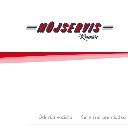
Skip
to
main
content
Údržba vozidla
Servisná prehliadka