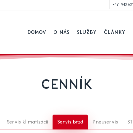
+421 940 60
DOMOV
O NÁS
SLUŽBY
ČLÁNKY
CENNÍK
Servis klimatizácií
Servis bŕzd
Pneuservis
ST