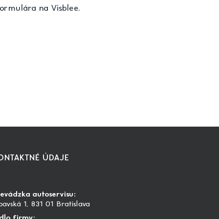
ormulára na Visblee.
ONTAKTNÉ ÚDAJE
revádzka autoservisu:
avská 1, 831 01 Bratislava
dlo firmy: