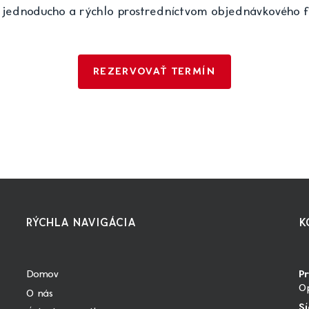
 jednoducho a rýchlo prostredníctvom objednávkového f
REZERVOVAŤ TERMÍN
RÝCHLA NAVIGÁCIA
K
Domov
P
Op
O nás
Sí