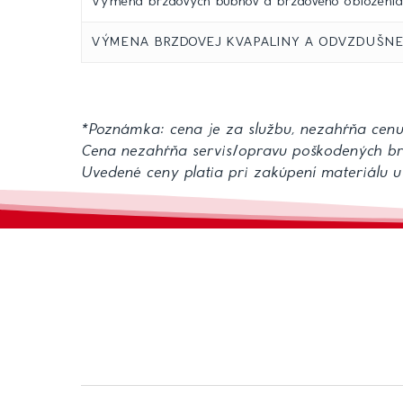
Výmena brzdových bubnov a brzdového obloženia 
VÝMENA BRZDOVEJ KVAPALINY A ODVZDUŠNE
*Poznámka: cena je za službu, nezahŕňa cen
Cena nezahŕňa servis/opravu poškodených brz
Uvedené ceny platia pri zakúpení materiálu u