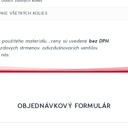
oboch zadných kolies
NIE VŠETKÝCH KOLIES
u použitého materiálu….ceny sú uvedené
bez DPH
.
dových strmenov, odvzdušnovacích ventilov.
 nás.
OBJEDNÁVKOVÝ FORMULÁR