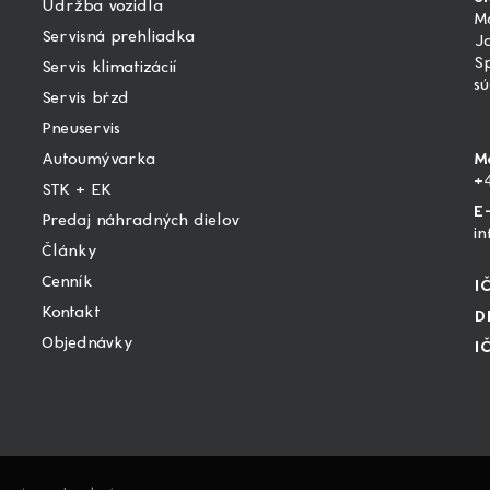
Údržba vozidla
Ma
Servisná prehliadka
Ja
S
Servis klimatizácií
sú
Servis bŕzd
Pneuservis
Autoumývarka
M
+
STK + EK
E
Predaj náhradných dielov
in
Články
Cenník
I
Kontakt
D
Objednávky
I