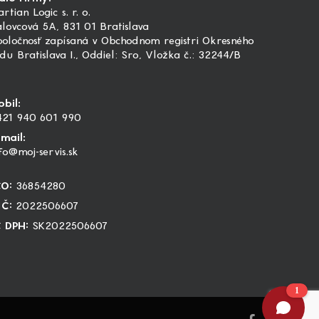
rtian Logic s. r. o.
lovcová 5A, 831 01 Bratislava
poločnosť zapísaná v Obchodnom registri Okresného
du Bratislava I., Oddiel: Sro, Vložka č.: 32244/B
obil:
421 940 601 990
-mail:
fo@moj-servis.sk
ČO:
36854280
IČ:
2022506607
Č DPH:
SK2022506607
facebook