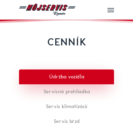
Skip
Menu
to
main
content
CENNÍK
Údržba vozidla
Servisná prehliadka
Servis klimatizácií
Servis bŕzd